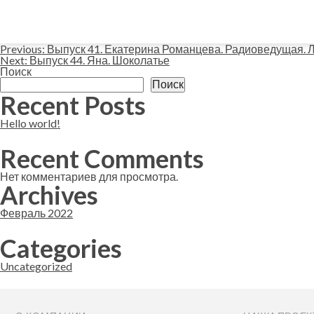
Навигация
Previous:
Выпуск 41. Екатерина Романцева. Радиоведущая. 
Next:
Выпуск 44. Яна. Шоколатье
Поиск
по
Поиск
Recent Posts
записям
Hello world!
Recent Comments
Нет комментариев для просмотра.
Archives
Февраль 2022
Categories
Uncategorized