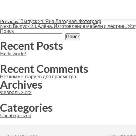
Навигация
Previous:
Выпуск 21. Яна Лагодная. Фотограф
Next:
Выпуск 23. Алёна. Изготовление мебели и лестниц. У
Поиск
по
Поиск
Recent Posts
записям
Hello world!
Recent Comments
Нет комментариев для просмотра.
Archives
Февраль 2022
Categories
Uncategorized