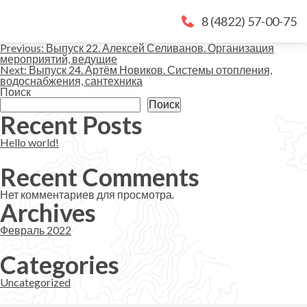
8 (4822) 57-00-75
Навигация
Previous:
Выпуск 22. Алексей Селиванов. Организация
мероприятий, ведущие
Next:
Выпуск 24. Артём Новиков. Системы отопления,
по
водоснабжения, сантехника
Поиск
записям
Поиск
Recent Posts
Hello world!
Recent Comments
Нет комментариев для просмотра.
Archives
Февраль 2022
Categories
Uncategorized